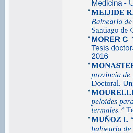
Medicina - 
MEIJIDE R
Balneario d
Santiago de 
MORER C
“
Tesis docto
2016
MONASTER
provincia de
Doctoral. Un
MOURELL
peloides par
Te
termales.”
MUÑOZ I.
balnearia de 