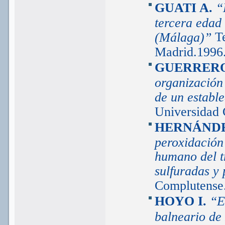
GUATI A.
“
tercera edad
T
(Málaga)”
Madrid.1996
GUERRERO
organización 
de un establ
Universidad 
HERNÁNDE
peroxidación 
humano del t
sulfuradas y
Complutense.
HOYO I.
“E
balneario de