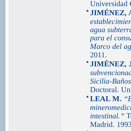
Universidad 
JIMÉNEZ, 
establecimie
agua subterr
para el cons
Marco del a
2011.
JIMÉNEZ, 
subvencionad
Sicilia-Baño
Doctoral. Un
LEAL M.
“E
mineromedici
T
intestinal.”
Madrid. 1993