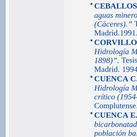
CEBALLOS
aguas miner
(Cáceres).”
Madrid.1991
CORVILLO 
Hidrología Mé
Tesi
1898)”.
Madrid. 199
CUENCA C
Hidrología M
crítico (195
Complutense.
CUENCA E
bicarbonatada
población ba