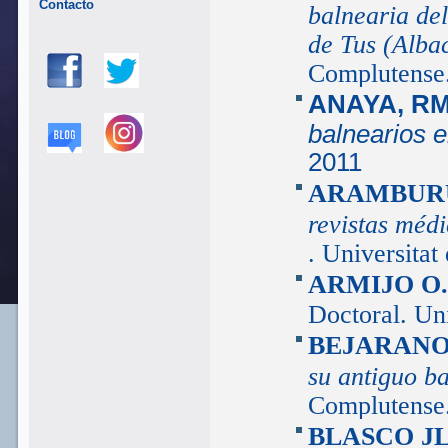
Contacto
balnearia de
de Tus (Alba
Complutense
ANAYA, R
balnearios e
2011
ARAMBUR
revistas méd
. Universitat
ARMIJO O
Doctoral. Un
BEJARANO
su antiguo b
Complutense
BLASCO J