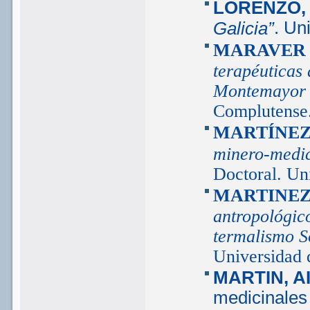
LORENZO, 
. Un
Galicia”
MARAVER 
terapéuticas
Montemayor 
Complutense.
MARTÍNEZ 
minero-medi
Doctoral. Un
MARTINEZ
antropológic
termalismo 
Universidad 
MARTIN, AI
medicinales