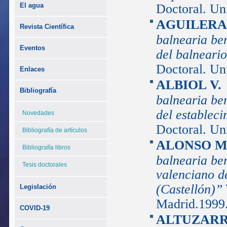
El agua
Doctoral. Un
AGUILERA 
Revista Científica
balnearia be
Eventos
del balneari
Doctoral. Un
Enlaces
ALBIOL V.
Bibliografía
balnearia be
del establec
Novedades
Doctoral. Un
Bibliografía de artículos
ALONSO M
Bibliografía libros
balnearia be
Tesis doctorales
valenciano d
(Castellón)”
Legislación
Madrid.1999
COVID-19
ALTUZARR