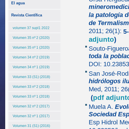
El agua
mineromedicin
la patología 
Revista Científica
de Termalism
volumen 37 supl1 2022
2011; 26(1):
5
adjunto
)
Volumen 35 nº 2 (2020)
Souto-Figuer
Volumen 35 nº 1 (2020)
toda la pobla
Volumen 34 nº 2 (2019)
DOI: 10.2385
Volumen 34 nº 1 (2019)
San José-Rod
Volumen 33 (S1) (2018)
hidrólogos il
Volumen 33 nº 2 (2018)
Med, 2011; 26
(
pdf adjunt
Volumen 33 nº 1 (2018)
Muela A.
Evol
Volumen 32 nº 2 (2017)
Sociedad Esp
Volumen 32 nº 1 (2017)
Esp Hidrol Me
Volumen 31 (S1) (2016)