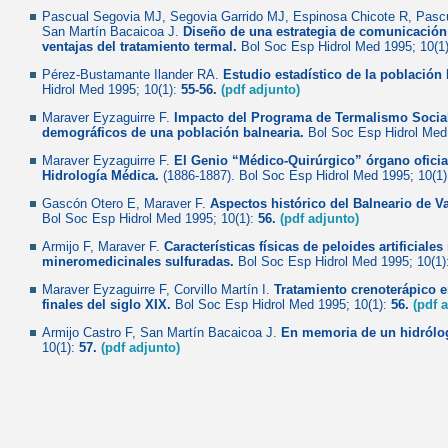
Pascual Segovia MJ, Segovia Garrido MJ, Espinosa Chicote R, Pascu
San Martín Bacaicoa J.
Diseño de una estrategia de comunicación p
ventajas del tratamiento termal.
Bol Soc Esp Hidrol Med 1995; 10(1
Pérez-Bustamante Ilander RA.
Estudio estadístico de la población 
Hidrol Med 1995; 10(1):
55-56.
(pdf adjunto)
Maraver Eyzaguirre F.
Impacto del Programa de Termalismo Socia
demográficos de una población balnearia.
Bol Soc Esp Hidrol Med 
Maraver Eyzaguirre F.
El Genio “Médico-Quirúrgico” órgano oficia
Hidrología Médica.
(1886-1887). Bol Soc Esp Hidrol Med 1995; 10(1
Gascón Otero E, Maraver F.
Aspectos histórico del Balneario de V
Bol Soc Esp Hidrol Med 1995; 10(1):
56.
(pdf adjunto)
Armijo F, Maraver F.
Características físicas de peloides artificial
mineromedicinales sulfuradas.
Bol Soc Esp Hidrol Med 1995; 10(1)
Maraver Eyzaguirre F, Corvillo Martín I.
Tratamiento crenoterápico e
finales del siglo XIX.
Bol Soc Esp Hidrol Med 1995; 10(1):
56.
(pdf 
Armijo Castro F, San Martín Bacaicoa J.
En memoria de un hidrólo
10(1):
57.
(pdf adjunto)