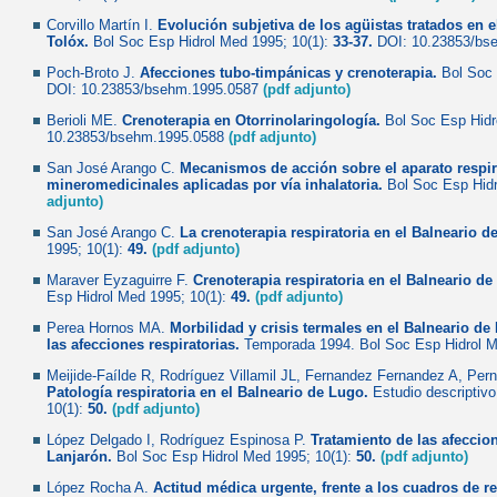
Corvillo Martín I.
Evolución subjetiva de los agüistas tratados en 
Tolóx.
Bol Soc Esp Hidrol Med 1995; 10(1):
33-37.
DOI: 10.23853/bs
Poch-Broto J.
Afecciones tubo-timpánicas y crenoterapia.
Bol Soc 
DOI: 10.23853/bsehm.1995.0587
(pdf adjunto)
Berioli ME.
Crenoterapia en Otorrinolaringología.
Bol Soc Esp Hidr
10.23853/bsehm.1995.0588
(pdf adjunto)
San José Arango C.
Mecanismos de acción sobre el aparato respir
mineromedicinales aplicadas por vía inhalatoria.
Bol Soc Esp Hidr
adjunto)
San José Arango C.
La crenoterapia respiratoria en el Balneario d
1995; 10(1):
49.
(pdf adjunto)
Maraver Eyzaguirre F.
Crenoterapia respiratoria en el Balneario d
Esp Hidrol Med 1995; 10(1):
49.
(pdf adjunto)
Perea Hornos MA.
Morbilidad y crisis termales en el Balneario de 
las afecciones respiratorias.
Temporada 1994. Bol Soc Esp Hidrol M
Meijide-Faílde R, Rodríguez Villamil JL, Fernandez Fernandez A, Pern
Patología respiratoria en el Balneario de Lugo.
Estudio descriptivo
10(1):
50.
(pdf adjunto)
López Delgado I, Rodríguez Espinosa P.
Tratamiento de las afeccion
Lanjarón.
Bol Soc Esp Hidrol Med 1995; 10(1):
50.
(pdf adjunto)
López Rocha A.
Actitud médica urgente, frente a los cuadros de r