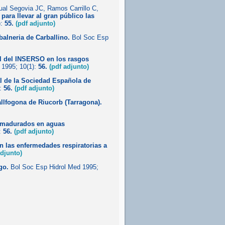
al Segovia JC, Ramos Carrillo C,
ara llevar al gran público las
):
55.
(pdf adjunto)
balneria de Carballino.
Bol Soc Esp
l del INSERSO en los rasgos
1995; 10(1):
56.
(pdf adjunto)
l de la Sociedad Española de
):
56.
(pdf adjunto)
allfogona de Riucorb (Tarragona).
es madurados en aguas
:
56.
(pdf adjunto)
n las enfermedades respiratorias a
adjunto)
go.
Bol Soc Esp Hidrol Med 1995;