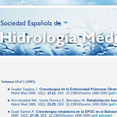
Volumen 10 nº 1 (1995)
Guallar Segarra J.
Crenoterapia de la Enfermedad Pulmonar Obstr
Hidrol Med 1995; 10(1):
15-21.
DOI: 10.23853/bsehm.1995.0583
(pdf 
Atín Arratibel MA, Varela Donoso E, Bernabeu M.
Rehabilitación func
Hidrol Med 1995; 10(1):
23-25.
DOI: 10.23853/bsehm.1995.0584
(pdf 
Guati Santos A.
Crenoterapia inhalatoria en la EPOC en el Balnear
1995; 10(1):
27-30.
DOI: 10.23853/bsehm.1995.0585
(pdf adjunto)