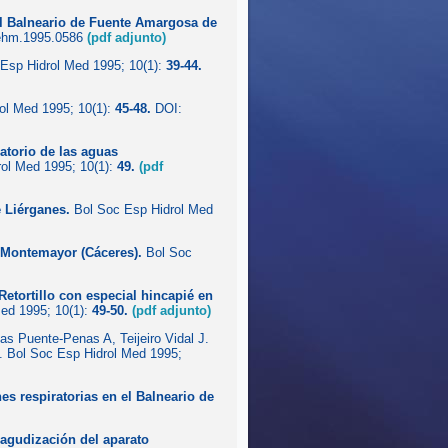
el Balneario de Fuente Amargosa de
ehm.1995.0586
(pdf adjunto)
Esp Hidrol Med 1995; 10(1):
39-44.
ol Med 1995; 10(1):
45-48.
DOI:
atorio de las aguas
ol Med 1995; 10(1):
49.
(pdf
e Liérganes.
Bol Soc Esp Hidrol Med
e Montemayor (Cáceres).
Bol Soc
Retortillo con especial hincapié en
ed 1995; 10(1):
49-50.
(pdf adjunto)
as Puente-Penas A, Teijeiro Vidal J.
. Bol Soc Esp Hidrol Med 1995;
es respiratorias en el Balneario de
eagudización del aparato