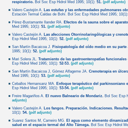
respiratorio.
Bol Soc Esp Hidrol Med 1995; 10(1):
51.
(pdf adjunto)
Valero Castejón A.
Las estufas y las enfermedades pulmonares obs
Estación Termal Caldas de Bohí. Bol Soc Esp Hidrol Med 1995; 10(1)
Pérez-Bustamante Ilander RA.
Efectos de la sauna sobre el aparato
Med 1995; 10(1):
51.
(pdf adjunto)
Valero Castejón A.
Las afecciones Otorrinolaringólogicas y crenot
Esp Hidrol Med 1995; 10(1):
52.
(pdf adjunto)
San Martín Bacaicoa J.
Fisiopatología del oído medio en su parte 
1995; 10(1):
52.
(pdf adjunto)
Mari Solera JL.
Tratamiento de las gastroenteropatías funcionales e
Esp Hidrol Med 1995; 10(1):
52-53.
(pdf adjunto)
San Martín Bacaicoa J, Gómez Alfageme JA.
Crenoterapia en úlcer
Med 1995; 10(1):
53.
(pdf adjunto)
Ceballos Hernansanz MA.
Enfoque terapéutico del parkinsoniano e
Esp Hidrol Med 1995; 10(1):
53-54.
(pdf adjunto)
Freire Magariños A.
El nuevo Balneario de Mondariz.
Bol Soc Esp H
adjunto)
Valero Castejón A.
Los fangos. Preparación. Indicaciones. Resulta
10(1):
54.
(pdf adjunto)
Suarez Santos M, Carneiro MG.
El agua como elemento dinamizado
salud en el espacio termal del Alto Támega.
Bol Soc Esp Hidrol Me