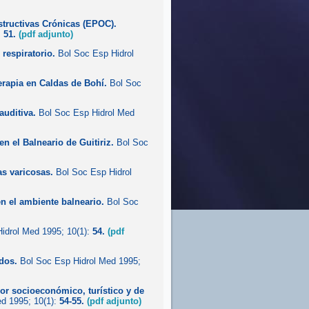
tructivas Crónicas (EPOC).
:
51.
(pdf adjunto)
 respiratorio.
Bol Soc Esp Hidrol
erapia en Caldas de Bohí.
Bol Soc
auditiva.
Bol Soc Esp Hidrol Med
n el Balneario de Guitiriz.
Bol Soc
as varicosas.
Bol Soc Esp Hidrol
n el ambiente balneario.
Bol Soc
idrol Med 1995; 10(1):
54.
(pdf
dos.
Bol Soc Esp Hidrol Med 1995;
r socioeconómico, turístico y de
d 1995; 10(1):
54-55.
(pdf adjunto)