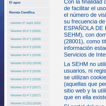
Con la finalidad 
El agua
de facilitar el u
Revista Científica
el número de visi
su frecuencia de
volumen 37 supl1 2022
ESPAÑOLA DE H
Volumen 35 nº 2 (2020)
SEHM), con domic
Volumen 35 nº 1 (2020)
(28001), como tit
información esta
Volumen 34 nº 2 (2019)
Servicios de Inte
Volumen 34 nº 1 (2019)
La SEHM no utili
Volumen 33 (S1) (2018)
usuarios, ni reg
Volumen 33 nº 2 (2018)
se utilizan cooki
Volumen 33 nº 1 (2018)
(aquellas que pe
Volumen 32 nº 2 (2017)
sitio web y la ut
Volumen 32 nº 1 (2017)
que en ella exist
Volumen 31 (S1) (2016)